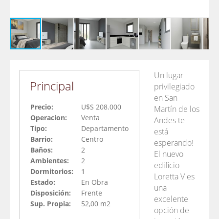
Un lugar
Principal
privilegiado
en San
Precio:
U$S 208.000
Martín de los
Operacion:
Venta
Andes te
Tipo:
Departamento
está
Barrio:
Centro
esperando!
Baños:
2
El nuevo
Ambientes:
2
edificio
Dormitorios:
1
Loretta V es
Estado:
En Obra
una
Disposición:
Frente
excelente
Sup. Propia:
52,00 m2
opción de