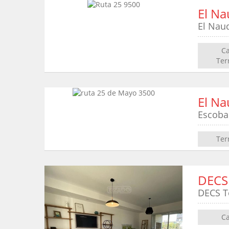
El Na
El Naud
C
Ter
El Na
Escoba
Ter
DECS
DECS T
C