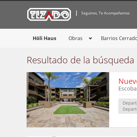
Seguinos, Te Acompañamos
Höli Haus
Obras
Barrios Cerrad
Resultado de la búsqueda
Nuevo
Escobar
Depar
Depar