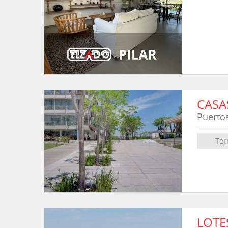
CASA
Puertos
Ter
LOTE