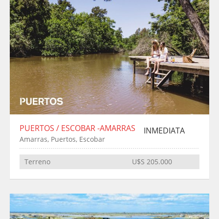
PUERTOS / ESCOBAR -AMARRAS
INMEDIATA
Amarras, Puertos, Escobar
Terreno
U$S 205.000