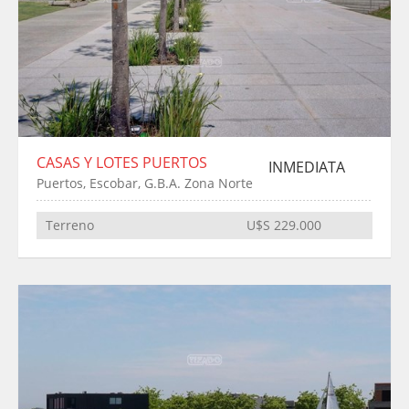
CASAS Y LOTES PUERTOS
INMEDIATA
Puertos, Escobar, G.B.A. Zona Norte
Terreno
U$S 229.000