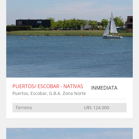
PUERTOS/ ESCOBAR - NATIVAS
INMEDIATA
Puertos, Escobar, G.B.A. Zona Norte
Terreno
U$S 124.000