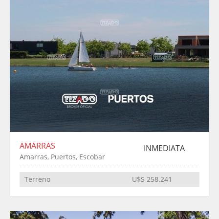
AMARRAS
INMEDIATA
Amarras, Puertos, Escobar
Terreno
U$S 258.241