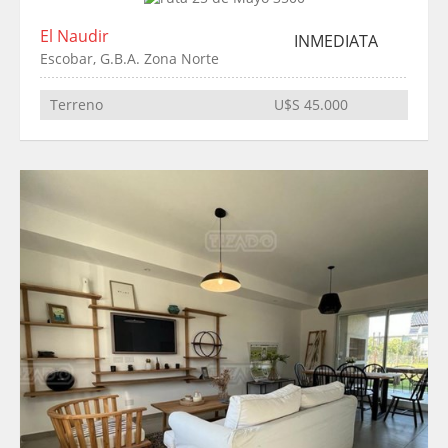
El Naudir
INMEDIATA
Escobar, G.B.A. Zona Norte
Terreno
U$S 45.000