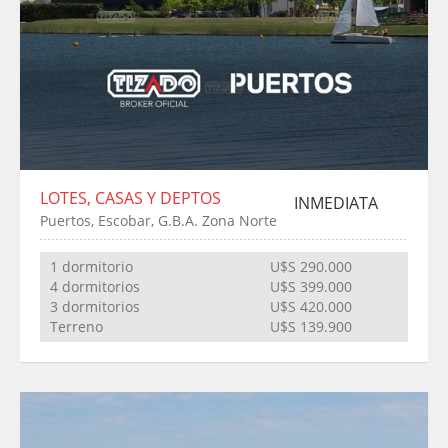
LOTES, CASAS Y DEPTOS
INMEDIATA
Puertos, Escobar, G.B.A. Zona Norte
1 dormitorio
U$S 290.000
4 dormitorios
U$S 399.000
3 dormitorios
U$S 420.000
Terreno
U$S 139.900