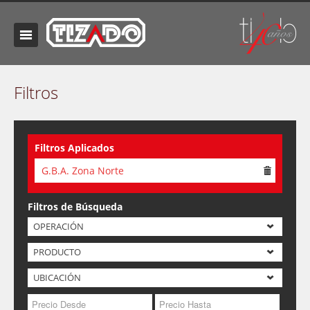
Filtros
Filtros Aplicados
G.B.A. Zona Norte
Filtros de Búsqueda
OPERACIÓN
PRODUCTO
UBICACIÓN