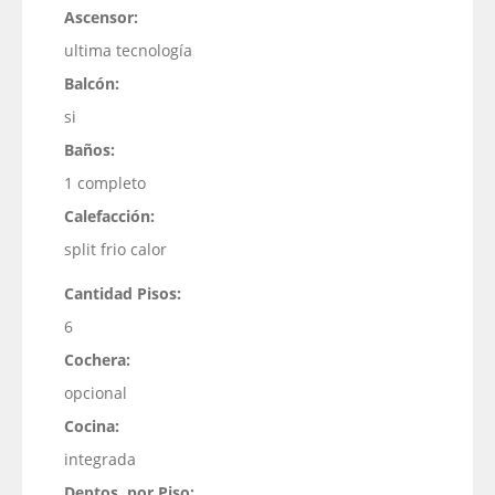
Ascensor:
ultima tecnología
Balcón:
si
Baños:
1 completo
Calefacción:
split frio calor
Cantidad Pisos:
6
Cochera:
opcional
Cocina:
integrada
Deptos. por Piso: