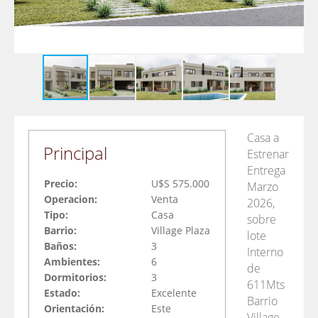
Casa a
Principal
Estrenar
Entrega
Precio:
U$S 575.000
Marzo
Operacion:
Venta
2026,
Tipo:
Casa
sobre
Barrio:
Village Plaza
lote
Baños:
3
Interno
Ambientes:
6
de
Dormitorios:
3
611Mts
Estado:
Excelente
Barrio
Orientación:
Este
Village