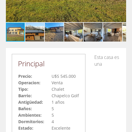
Esta casa es
Principal
una
Precio:
U$S 545.000
Operacion:
Venta
Tipo:
Chalet
Barrio:
Chapelco Golf
Antigüedad:
1 años
Baños:
5
Ambientes:
5
Dormitorios:
4
Estado:
Excelente