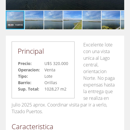
Excelente lote
Principal
con una vista
unica al Lago
Precio:
U$S 320.000
central,
Operacion:
Venta
orientacion
Tipo:
Lote
Norte. No paga
Barrio:
Orillas
expensas hasta
Sup. Total:
1028,27 m2
la entrega que
se realiza en
julio 2025 aprox. Coordinar visita par ir a verlo,
Tizado Puertos.
Caracteristica