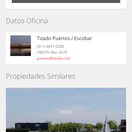
Datos Oficina
Tizado Puertos / Escobar
(011) 4871-0200
CMCPSI Mat. 6674
puertos@tizado.com
Propiedades Similares