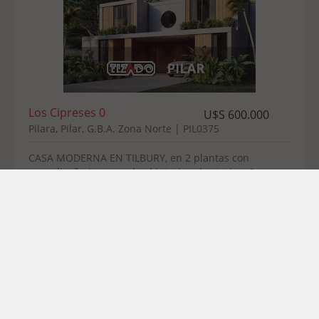
Los Cipreses 0
U$S 600.000
Pilara, Pilar, G.B.A. Zona Norte | PIL0375
CASA MODERNA EN TILBURY, en 2 plantas con
gran diseño integrando el interior al exterior. Con
Cine / Escritorio en suite o 4to dormitorio. . Diseño
y ...
Superficie:
862,00 m2
4
4