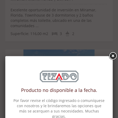
Excelente oportunidad de inversión en Miramar,
Florida. Townhouse de 3 dormitorios y 2 baños
completos más toilette, ubicado en una de las
comunidades ...
Superficie:
116,00 m2
3
2
Vivanco 1500
U$S 160.000
Tigre, G.B.A. Zona Norte, Argentina | MPU4356