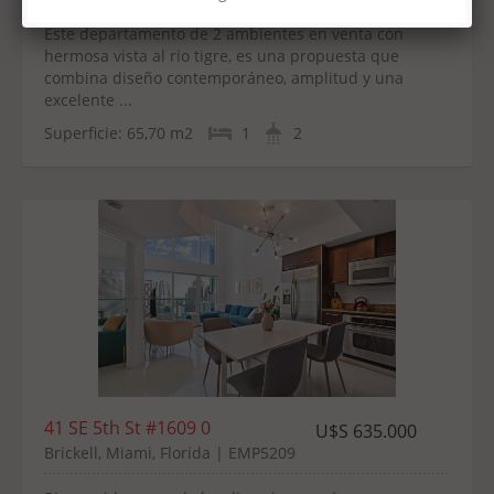
Este departamento de 2 ambientes en venta con
hermosa vista al rio tigre, es una propuesta que
combina diseño contemporáneo, amplitud y una
excelente ...
Superficie:
65,70 m2
1
2
41 SE 5th St #1609 0
U$S 635.000
Brickell, Miami, Florida | EMP5209