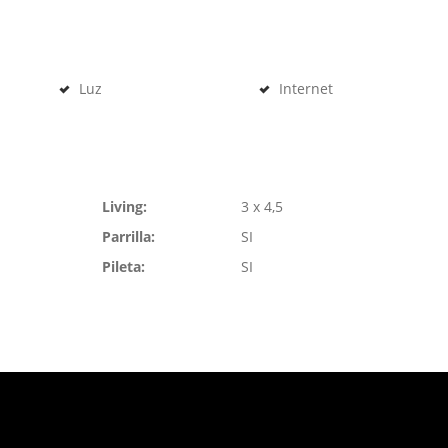
Luz
Internet
Living:
3 x 4,5
Parrilla:
SI
Pileta:
SI