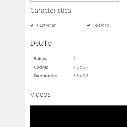
Caracteristica
A Estrenar
Teléfono
Detalle
Baños:
1
Cocina:
1,5 x 3,7
Dormitorio:
3,3 x 2,8
Videos