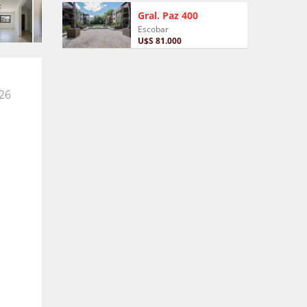
Gral. Paz 400
Escobar
U$S 81.000
 26